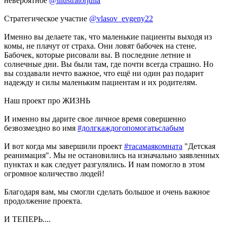
невероятное
@illustratorjulia
Стратегическое участие
@vlasov_evgeny22
Именно вы делаете так, что маленькие пациенты выходя из
комы, не плачут от страха. Они ловят бабочек на стене.
Бабочек, которые рисовали вы. В последние летние и
солнечные дни. Вы были там, где почти всегда страшно. Но
вы создавали нечто важное, что ещё ни один раз подарит
надежду и силы маленьким пациентам и их родителям.
Наш проект про ЖИЗНЬ
И именно вы дарите свое личное время совершенно
безвозмездно во имя
#долгкаждогопомогатьслабым
И вот когда мы завершили проект
#тасамаякомната
"Детская
реанимация". Мы не остановились на изначально заявленных
пунктах и как следует разгулялись. И нам помогло в этом
огромное количество людей!
Благодаря вам, мы смогли сделать большое и очень важное
продолжение проекта.
И ТЕПЕРЬ....