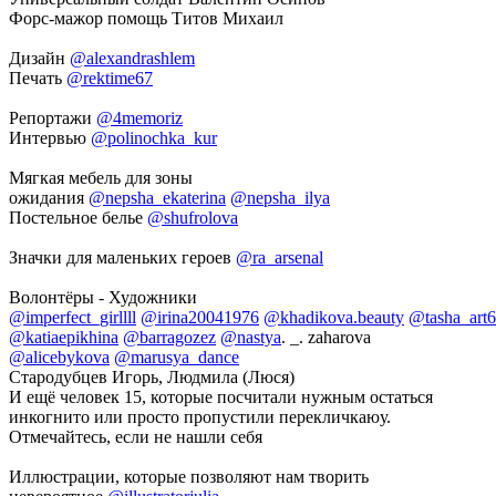
Форс-мажор помощь Титов Михаил
Дизайн
@alexandrashlem
Печать
@rektime67
Репортажи
@4memoriz
Интервью
@polinochka_kur
Мягкая мебель для зоны
ожидания
@nepsha_ekaterina
@nepsha_ilya
Постельное белье
@shufrolova
Значки для маленьких героев
@ra_arsenal
Волонтёры - Художники
@imperfect_girllll
@irina20041976
@khadikova.beauty
@tasha_art
@katiaepikhina
@barragozez
@nastya
. _. zaharova
@alicebykova
@marusya_dance
Стародубцев Игорь, Людмила (Люся)
И ещё человек 15, которые посчитали нужным остаться
инкогнито или просто пропустили перекличкаюу.
Отмечайтесь, если не нашли себя
Иллюстрации, которые позволяют нам творить