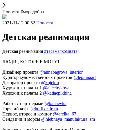
Новости #моредобра
2021-11-12 00:52
Новости
Детская реанимация
Детская реанимация
#тасамаякомната
ЛЮДИ , КОТОРЫЕ МОГУТ
Дизайнер проекта
@annabagrova_interior
Куратор художественных проектов
@lepninaart
Декоратор проекта
@kojekin
Художник палаты 1
@alicebykova
Художник палаты 2
@katiaepikhina
Работа с партнерами
@kanaevka
Горячий кофе
@hotfixcafe.ru
Первое, второе и компот
@tarelka_67
Сендвичи и морсы
@hlebnaya_manufaktura_sm
Универсальный солдат Валентин Осипов