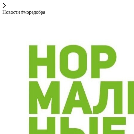
Новости #моредобра