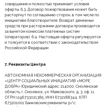
совершение и полностью принимает условия
оферты. 6.3. Договор пожертвования может быть
расторгнут по соглашению сторон, в том числе по
инициативе благотворителя. Возврат денежных
средств при расторжении договора производится
Главная
Направления
за вычетом комиссии платежных систем
О проекте
Сфера
(операторов). 6.4. Настоящая оферта регулируется
здравоохранения
и толкуется в соответствии с законодательством
Кому помогаем
Инклюзивные
Российской Федерации
проекты
Направления
Стать
Для детей-сирот
волонтером
7. Реквизиты Центра
Детям и подросткам
Пожертвовать
в трудной жизненной
ситуации
Цели
АВТОНОМНАЯ НЕКОММЕРЧЕСКАЯ ОРГАНИЗАЦИЯ
Адресная помощь
«ЦЕНТР СОЦИАЛЬНЫХ ИНИЦИАТИВ «МОРЕ
Ценности
ДОБРА» Юридический адрес: 214000, Смоленская
Мероприятия
Новости
область, г. Смоленск, ул. Маяковского, д. 3, оф. 11.
ОГРН 1196733021385, ИНН 6732188344, КПП
О нас
Мерч
673201001 Банковские реквизиты: р/с: