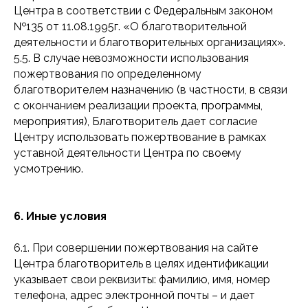
Руководитель проекта
Центра в соответствии с Федеральным законом
seadobra@yandex.ru
№135 от 11.08.1995г. «О благотворительной
деятельности и благотворительных организациях».
5.5. В случае невозможности использования
Телефон
пожертвования по определенному
+7 900 222-80-08
благотворителем назначению (в частности, в связи
с окончанием реализации проекта, программы,
мероприятия), Благотворитель дает согласие
Центру использовать пожертвование в рамках
остались
уставной деятельности Центра по своему
вопросы?
усмотрению.
6. Иные условия
6.1. При совершении пожертвования на сайте
Центра благотворитель в целях идентификации
указывает свои реквизиты: фамилию, имя, номер
телефона, адрес электронной почты – и дает